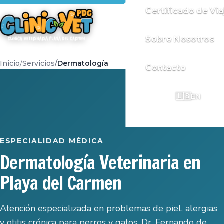
Certificado de Via
Sobre Nosotros
Inicio
Servicios
Dermatología
Contacto
🇺🇸
EN
ESPECIALIDAD MÉDICA
Dermatología Veterinaria en
Playa del Carmen
Atención especializada en problemas de piel, alergias
y otitis crónica para perros y gatos. Dr. Fernando de