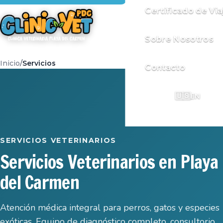
Certificado de Via
Sobre Nosotros
Inicio
Servicios
Contacto
🇺🇸
EN
SERVICIOS VETERINARIOS
Servicios Veterinarios en Playa
del Carmen
Atención médica integral para perros, gatos y especies
exóticas. Equipo de diagnóstico completo, consultorio